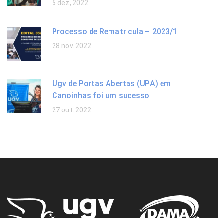
5 dez, 2022
Processo de Rematricula – 2023/1
28 nov, 2022
Ugv de Portas Abertas (UPA) em
Canoinhas foi um sucesso
27 out, 2022