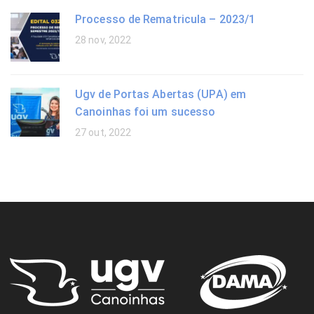
Processo de Rematricula – 2023/1
28 nov, 2022
Ugv de Portas Abertas (UPA) em
Canoinhas foi um sucesso
27 out, 2022