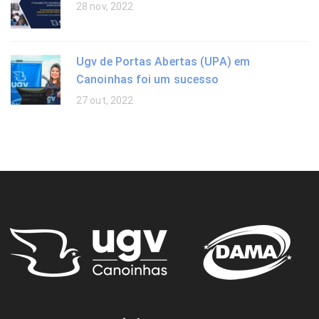
28 nov, 2022
Ugv de Portas Abertas (UPA) em
Canoinhas foi um sucesso
27 out, 2022